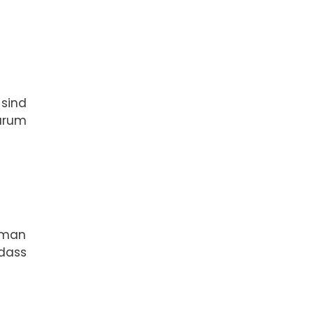
 sind
darum
a man
 dass