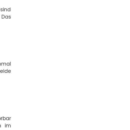
 sind
 Das
inmal
Beide
örbar
h im