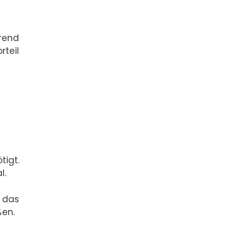
hrend
teil
tigt.
l.
 das
ßen.