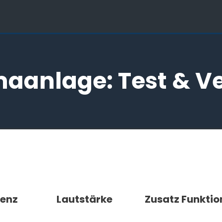
imaanlage: Test & V
ienz
Lautstärke
Zusatz Funktio