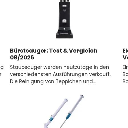
Bürstsauger: Test & Vergleich
E
08/2026
V
ng
Staubsauger werden heutzutage in den
Ei
r
verschiedensten Ausführungen verkauft.
B
Die Reinigung von Teppichen und…
B