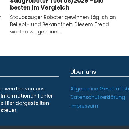
Saugroboter Test 08/2026 – Die
besten im Vergleich
n
Staubsauger Roboter gewinnen täglich an
Beliebt- und Bekanntheit. Diesem Trend
wollten wir genauer…
Über uns
nen werden von uns
Allgemeine Geschäfts
 Informationen Fehler
Datenschutzerklärung
e Hier dargestellten
Impressum
tsteuer.