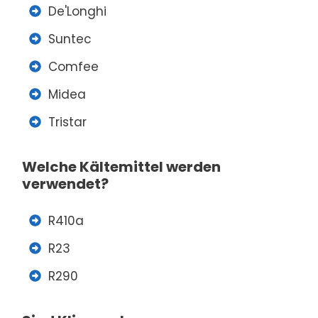
De'­Longhi
Suntec
Comfee
Midea
Tristar
Welche Kältemittel werden
verwendet?
R410a
R23
R290